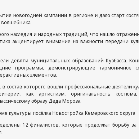
Отч
тие новогодней кампании в регионе и дало старт состя
 связь
 волшебника.
ористическая
ного наследия и народных традиций, что нашло отражен
ость
тика акцентирует внимание на важности передачи кул
тели девяти муниципальных образований Кузбасса. Кон
дние программы, демонстрирующие гармоничное с
ерактивных элементов.
 в состав которого вошли профессиональные деятели ку
ритерии, как артистизм, оригинальность костюма
ассическому образу Деда Мороза.
Доме культуры посёлка Новостройка Кемеровского округа
еделены 12 финалистов, которые продолжат борьбу за 
.