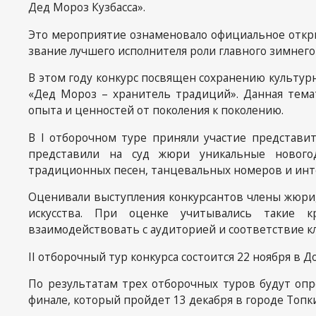
Дед Мороз Кузбасса».
Вакансии
Это мероприятие ознаменовало официальное откры
Обратная
звание лучшего исполнителя роли главного зимнего
Антитерр
В этом году конкурс посвящен сохранению культур
безопасн
«Дед Мороз – хранитель традиций». Данная тема
опыта и ценностей от поколения к поколению.
В I отборочном туре приняли участие представи
представили на суд жюри уникальные нового
традиционных песен, танцевальных номеров и инт
Оценивали выступления конкурсантов члены жюри,
искусства. При оценке учитывались такие к
взаимодействовать с аудиторией и соответствие кл
II отборочный тур конкурса состоится 22 ноября в 
По результатам трех отборочных туров будут опр
финале, который пройдет 13 декабря в городе Топки