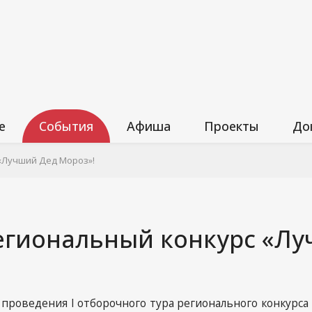
е
События
Афиша
Проекты
До
а
При
 «Лучший Дед Мороз»!
Нор
ания
Про
региональный конкурс «Л
 среда
Пол
упционная
Отк
 проведения I отборочного тура регионального конкурс
Пла