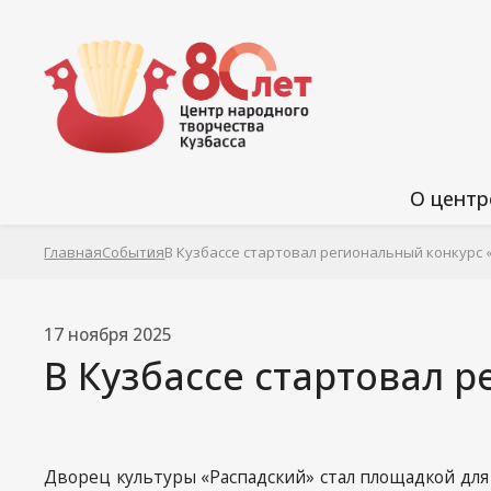
О центр
Структур
Главная
События
В Кузбассе стартовал региональный конкурс
Услуги
17 ноября 2025
Наши изд
В Кузбассе стартовал 
Доступная
Антикорр
политика
Дворец культуры «Распадский» стал площадкой для