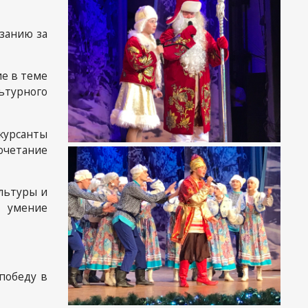
еты
занию за
ие в теме
ьтурного
курсанты
очетание
льтуры и
, умение
победу в