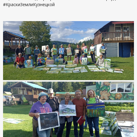
#КраскиЗемлиКузнецкой