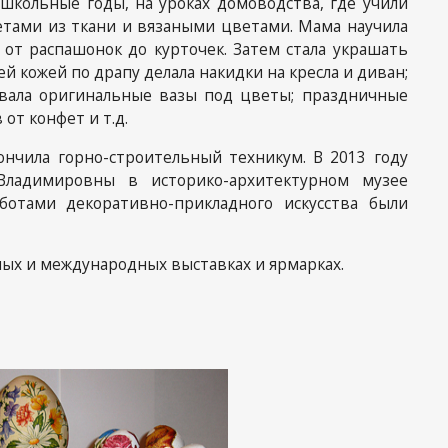
школьные годы, на уроках домоводства, где учили
етами из ткани и вязаными цветами. Мама научила
еты
 от распашонок до курточек. Затем стала украшать
 кожей по драпу делала накидки на кресла и диван;
ивала оригинальные вазы под цветы; праздничные
от конфет и т.д.
нчила горно-строительный техникум. В 2013 году
 Владимировны в историко-архитектурном музее
ботами декоративно-прикладного искусства были
ных и международных выставках и ярмарках.