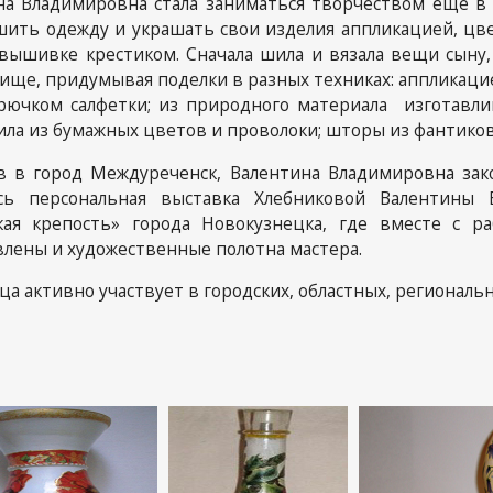
на Владимировна стала заниматься творчеством еще в 
 шить одежду и украшать свои изделия аппликацией, цв
Отч
вышивке крестиком. Сначала шила и вязала вещи сыну,
 связь
ище, придумывая поделки в разных техниках: аппликацией
ористическая
крючком салфетки; из природного материала изготавл
ость
ила из бумажных цветов и проволоки; шторы из фантиков 
в в город Междуреченск, Валентина Владимировна зако
ась персональная выставка Хлебниковой Валентины
кая крепость» города Новокузнецка, где вместе с ра
лены и художественные полотна мастера.
а активно участвует в городских, областных, региональ