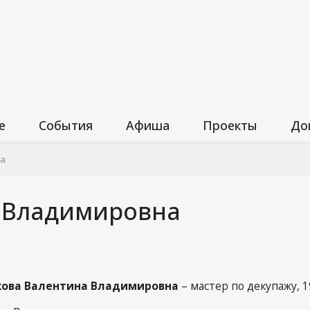
е
События
Афиша
Проекты
До
а
При
на
Нор
 Владимировна
ания
Про
 среда
Пол
упционная
Отк
кова Валентина Владимировна
– мастер по декупажу, 1
Пла