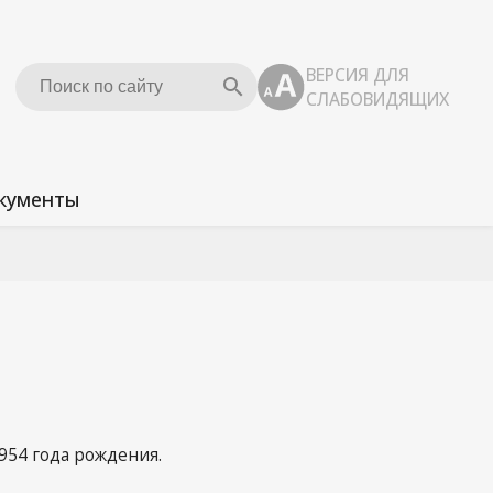
ВЕРСИЯ ДЛЯ
СЛАБОВИДЯЩИХ
кументы
казы
мативные документы
токолы
ожения
рытые данные
954 года рождения.
ны