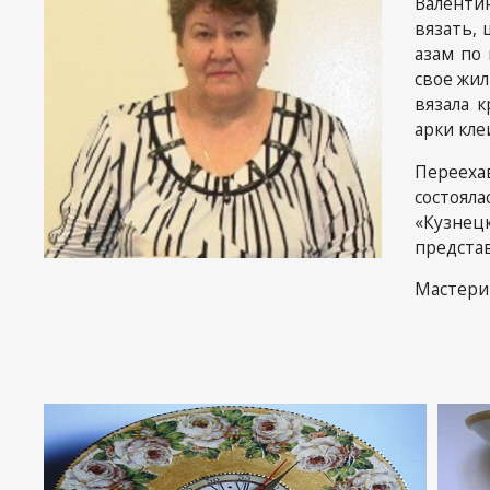
Валенти
Вакансии
вязать,
азам по 
Обратная
свое жил
Антитерр
вязала 
безопасн
арки кле
Перееха
состоял
«Кузнец
представ
Мастериц