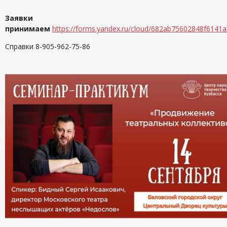
Заявки
принимаем
https://forms.yandex.ru/cloud/682ab75602848f6141
Справки 8-905-962-75-86